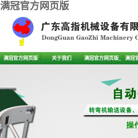
满冠官方网页版
满冠官方网页版
关于我们
满冠官方网页版_
满冠
满冠（中国） 中心
满冠（