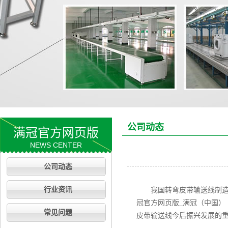
公司动态
满冠官方网页版
NEWS CENTER
公司动态
行业资讯
我国转弯皮带输送线制
冠官方网页版_满冠（中国
常见问题
皮带输送线今后振兴发展的