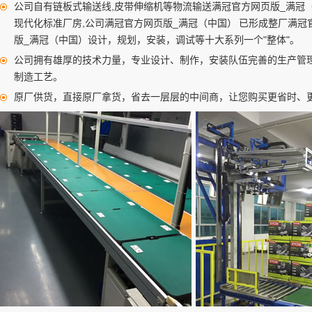
公司自有链板式输送线,皮带伸缩机等物流输送满冠官方网页版_满冠（
现代化标准厂房,公司满冠官方网页版_满冠（中国） 已形成整厂满冠
版_满冠（中国）设计，规划，安装，调试等十大系列一个"整体"。
公司拥有雄厚的技术力量，专业设计、制作，安装队伍完善的生产管
制造工艺。
原厂供货，直接原厂拿货，省去一层层的中间商，让您购买更省时、
升降机满冠官方网页版_满