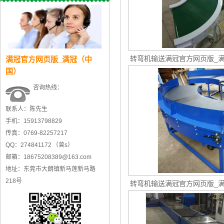
转弯机输送满冠官方网页版_
满冠官方网页版_满冠（中
国）
咨询热线：
联系人：陈先生
手机：15913798829
传真：0769-82257217
QQ：274841172 （曾s）
邮箱：18675208389@163.com
地址：东莞市大朗镇新马莲新马路
218号
转弯机输送满冠官方网页版_