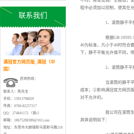
不均，易使及其产生振动，
程中必须加以控制，使其在
联系我们
1、滚筒静不平衡
根据GB-10595-
40为标准，凡小于40时符
下，静不平衡允许值不同，
满冠官方网页版_满冠（中
2、滚筒静不平衡
国）
咨询热线：
当滚筒的静不平衡值超
成本；②影响满冠官方网页
联系人：陈先生
对不允许的。
手机：15913798829
传真：0769-82257217
我公司在滚筒生产过程
QQ：274841172 （曾s）
具体说明如下：
邮箱：18675208389@163.com
地址：东莞市大朗镇新马莲新马路218