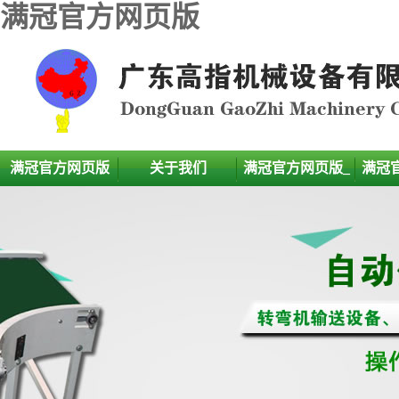
满冠官方网页版
满冠官方网页版
关于我们
满冠官方网页版_
满冠
满冠（中国） 中心
满冠（