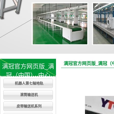
满冠官方网页版_满冠（
满冠官方网页版_满
冠（中国） 中心
PRODUCT CENTER
机器人第七轴地轨
滚筒输送机
皮带输送机系列