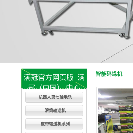
智能码垛机
满冠官方网页版_满
冠（中国） 中心
PRODUCT CENTER
机器人第七轴地轨
滚筒输送机
皮带输送机系列