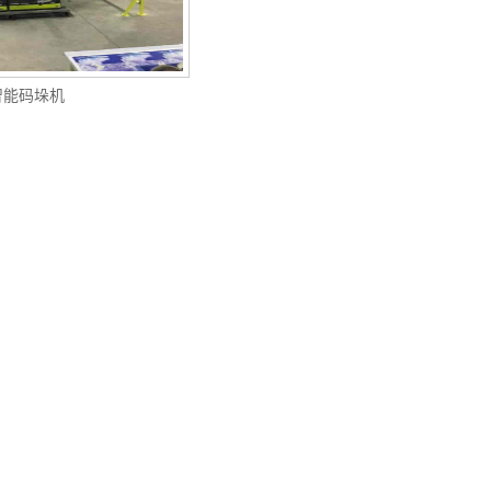
智能码垛机