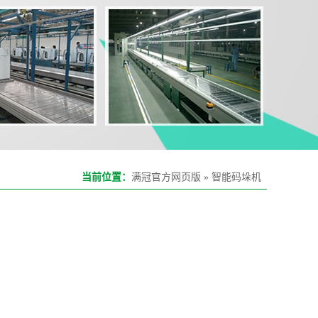
当前位置：
满冠官方网页版
» 智能码垛机