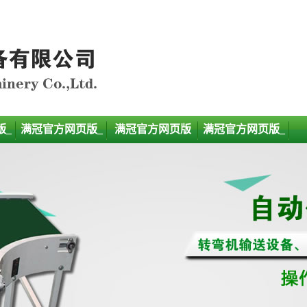
版_
满冠官方网页版_
满冠官方网页版
满冠官方网页版_
中心
满冠（中国） 介绍
满冠（中国）展示