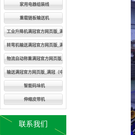
家用电器组装线
重载链板输送机
工业升降机满冠官方网页版_满冠（中国）
转弯机输送满冠官方网页版_满冠（中国）系列
物流自动称重满冠官方网页版_满冠（中国）
输送满冠官方网页版_满冠（中国）配件
智能码垛机
伸缩皮带机
联系我们