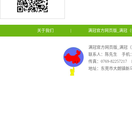
关于我们
|
满冠官方网页版_满冠（
满冠官方网页版_满冠（
联系人：陈先生
手机：1
传真：0769-82257217
地址：东莞市大朗镇新马