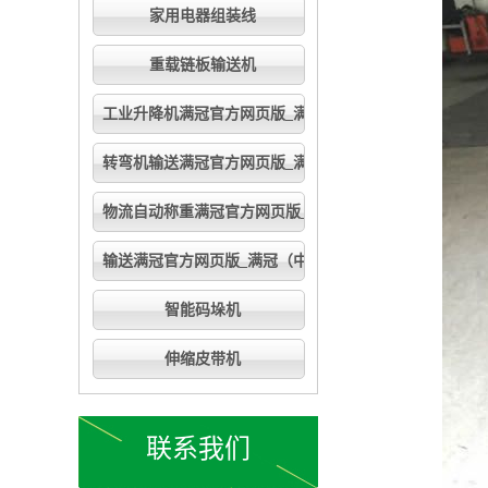
家用电器组装线
重载链板输送机
工业升降机满冠官方网页版_满冠（中国）
转弯机输送满冠官方网页版_满冠（中国）系列
物流自动称重满冠官方网页版_满冠（中国）
输送满冠官方网页版_满冠（中国）配件
智能码垛机
伸缩皮带机
联系我们