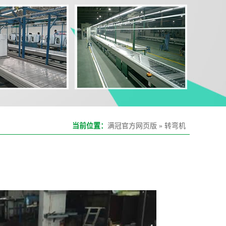
当前位置：
满冠官方网页版
» 转弯机