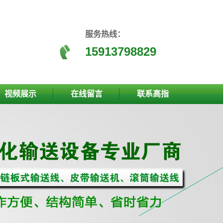
服务热线：
15913798829
视频展示
在线留言
联系高指