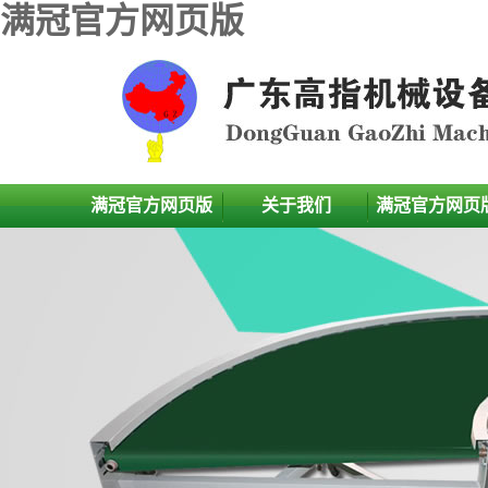
满冠官方网页版
满冠官方网页版
关于我们
满冠官方网页
满冠（中国） 