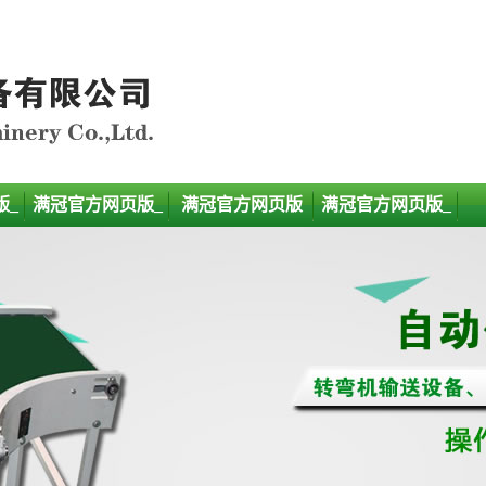
版_
满冠官方网页版_
满冠官方网页版
满冠官方网页版_
中心
满冠（中国） 介绍
满冠（中国）展示