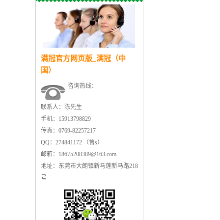
满冠官方网页版_满冠（中
国）
咨询热线：
联系人：陈先生
手机：15913798829
传真：0769-82257217
QQ：274841172 （曾s）
邮箱：18675208389@163.com
地址：东莞市大朗镇新马莲新马路218
号