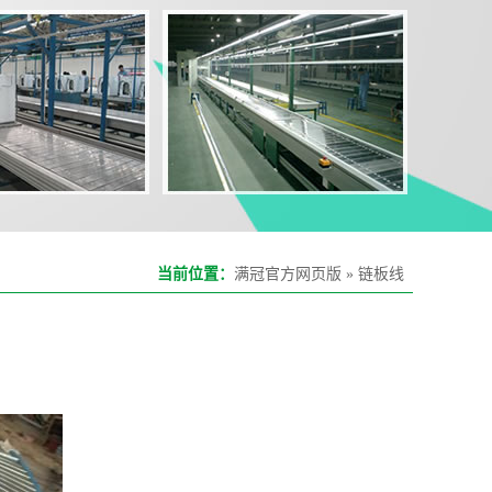
当前位置：
满冠官方网页版
» 链板线