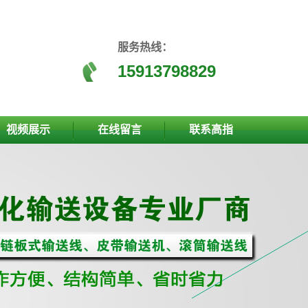
服务热线：
15913798829
视频展示
在线留言
联系高指