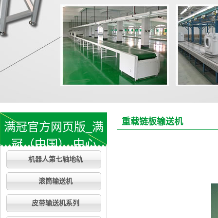
重载链板输送机
满冠官方网页版_满
冠（中国） 中心
PRODUCT CENTER
机器人第七轴地轨
滚筒输送机
皮带输送机系列