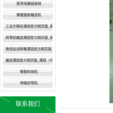
家用电器组装线
重载链板输送机
工业升降机满冠官方网页版_满冠（中国）
转弯机输送满冠官方网页版_满冠（中国）系列
物流自动称重满冠官方网页版_满冠（中国）
输送满冠官方网页版_满冠（中国）配件
智能码垛机
伸缩皮带机
联系我们