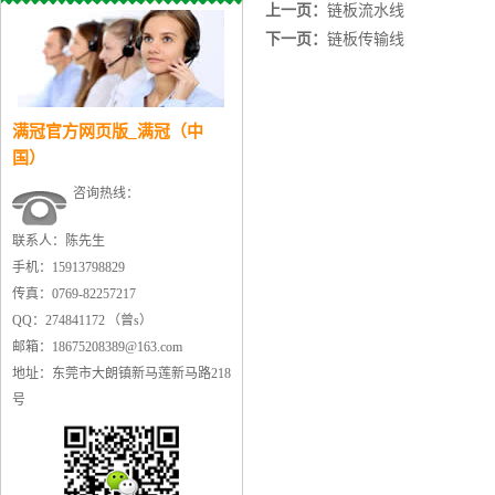
上一页：
链板流水线
下一页：
链板传输线
满冠官方网页版_满冠（中
国）
咨询热线：
联系人：陈先生
手机：15913798829
传真：0769-82257217
QQ：274841172 （曾s）
邮箱：18675208389@163.com
地址：东莞市大朗镇新马莲新马路218
号