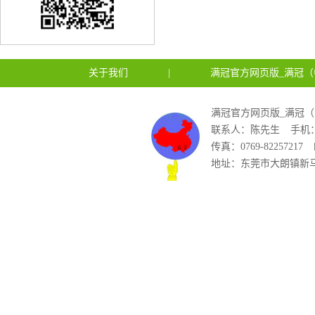
关于我们
|
满冠官方网页版_满冠（
满冠官方网页版_满冠（
联系人：陈先生
手机：1
传真：0769-82257217
地址：东莞市大朗镇新马