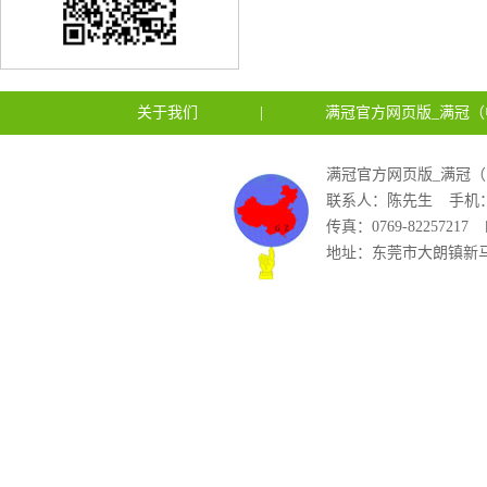
关于我们
|
满冠官方网页版_满冠（
满冠官方网页版_满冠（
联系人：陈先生
手机：1
传真：0769-82257217
地址：东莞市大朗镇新马