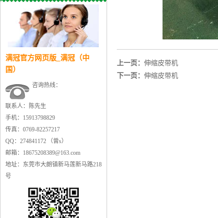
满冠官方网页版_满冠（中
上一页：
伸缩皮带机
国）
下一页：
伸缩皮带机
咨询热线：
联系人：陈先生
手机：15913798829
传真：0769-82257217
QQ：274841172 （曾s）
邮箱：18675208389@163.com
地址：东莞市大朗镇新马莲新马路218
号