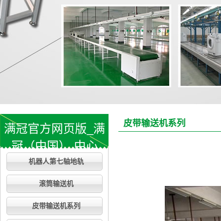
皮带输送机系列
满冠官方网页版_满
冠（中国） 中心
PRODUCT CENTER
机器人第七轴地轨
滚筒输送机
皮带输送机系列