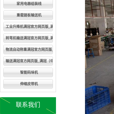
家用电器组装线
重载链板输送机
工业升降机满冠官方网页版_满冠（中国）
转弯机输送满冠官方网页版_满冠（中国）系列
物流自动称重满冠官方网页版_满冠（中国）
输送满冠官方网页版_满冠（中国）配件
智能码垛机
伸缩皮带机
联系我们