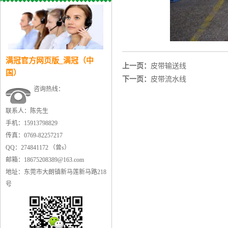
满冠官方网页版_满冠（中
上一页：
皮带输送线
国）
下一页：
皮带流水线
咨询热线：
联系人：陈先生
手机：15913798829
传真：0769-82257217
QQ：274841172 （曾s）
邮箱：18675208389@163.com
地址：东莞市大朗镇新马莲新马路218
号