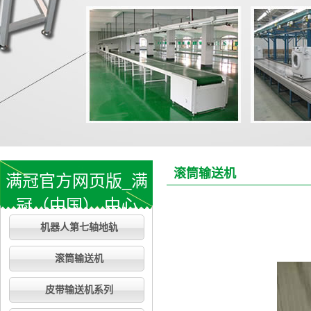
滚筒输送机
满冠官方网页版_满
冠（中国） 中心
PRODUCT CENTER
机器人第七轴地轨
滚筒输送机
皮带输送机系列