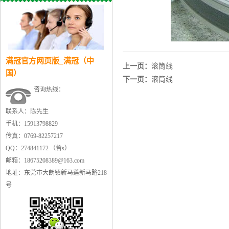
满冠官方网页版_满冠（中
上一页：
滚筒线
国）
下一页：
滚筒线
咨询热线：
联系人：陈先生
手机：15913798829
传真：0769-82257217
QQ：274841172 （曾s）
邮箱：18675208389@163.com
地址：东莞市大朗镇新马莲新马路218
号