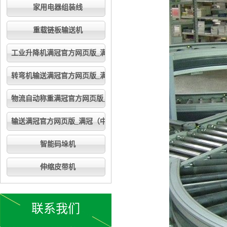
家用电器组装线
重载链板输送机
工业升降机满冠官方网页版_满冠（中国）
转弯机输送满冠官方网页版_满冠（中国）系列
物流自动称重满冠官方网页版_满冠（中国）
输送满冠官方网页版_满冠（中国）配件
智能码垛机
伸缩皮带机
联系我们