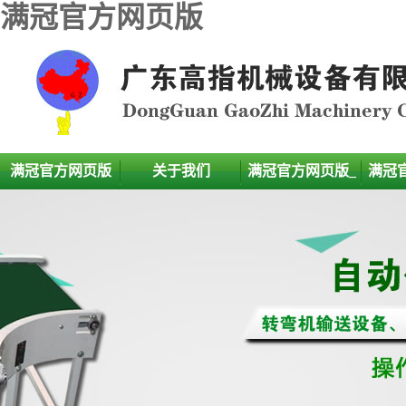
满冠官方网页版
满冠官方网页版
关于我们
满冠官方网页版_
满冠
满冠（中国） 中心
满冠（