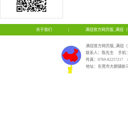
关于我们
|
满冠官方网页版_满冠（
满冠官方网页版_满冠（
联系人：陈先生
手机：1
传真：0769-82257217
地址：东莞市大朗镇新马