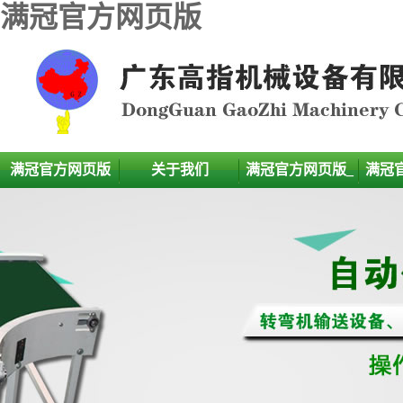
满冠官方网页版
满冠官方网页版
关于我们
满冠官方网页版_
满冠
满冠（中国） 中心
满冠（