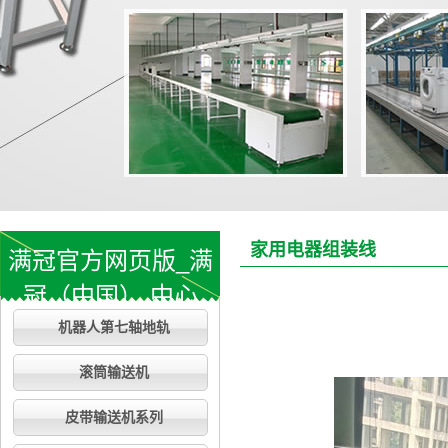
家用电器组装线
满冠官方网页版_满
冠（中国） 中心
PRODUCT CENTER
机器人第七轴地轨
滚筒输送机
皮带输送机系列