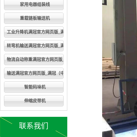
家用电器组装线
重载链板输送机
工业升降机满冠官方网页版_满冠（中国）
转弯机输送满冠官方网页版_满冠（中国）系列
物流自动称重满冠官方网页版_满冠（中国）
输送满冠官方网页版_满冠（中国）配件
智能码垛机
伸缩皮带机
联系我们