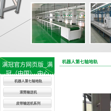
机器人第七轴地轨
满冠官方网页版_满
冠（中国） 中心
PRODUCT CENTER
机器人第七轴地轨
滚筒输送机
皮带输送机系列