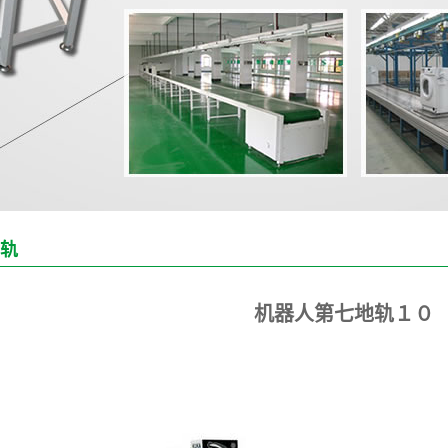
轨
机器人第七地轨１０