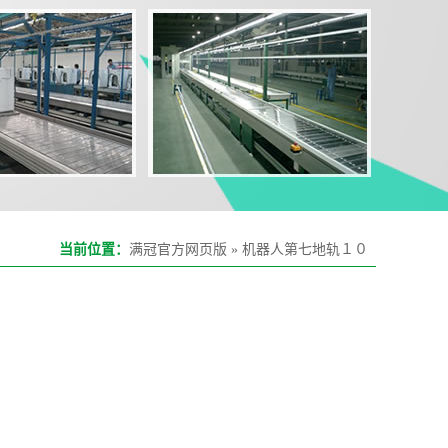
当前位置：
满冠官方网页版
» 机器人第七地轨１０