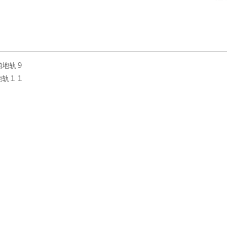
轴地轨９
地轨１１