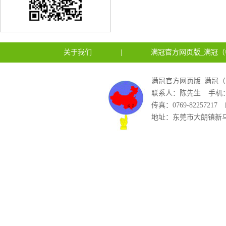
关于我们
|
满冠官方网页版_满冠（
满冠官方网页版_满冠（
联系人：陈先生
手机：1
传真：0769-82257217
地址：东莞市大朗镇新马