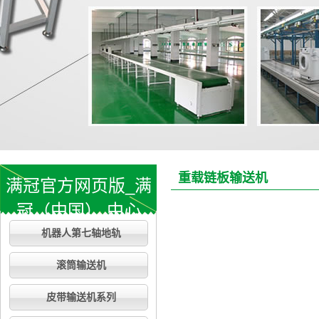
重载链板输送机
满冠官方网页版_满
冠（中国） 中心
PRODUCT CENTER
机器人第七轴地轨
滚筒输送机
皮带输送机系列