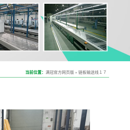
当前位置：
满冠官方网页版
» 链板输送线１７