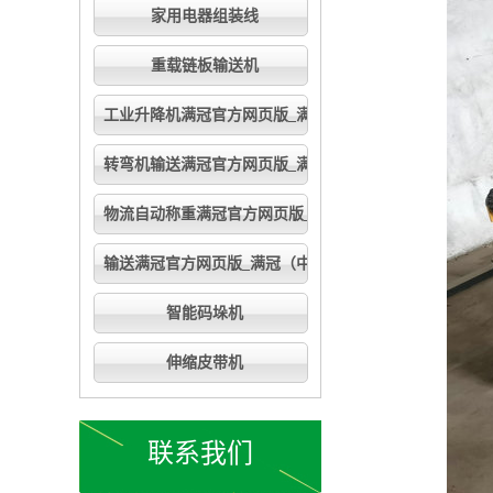
家用电器组装线
重载链板输送机
工业升降机满冠官方网页版_满冠（中国）
转弯机输送满冠官方网页版_满冠（中国）系列
物流自动称重满冠官方网页版_满冠（中国）
输送满冠官方网页版_满冠（中国）配件
智能码垛机
伸缩皮带机
联系我们