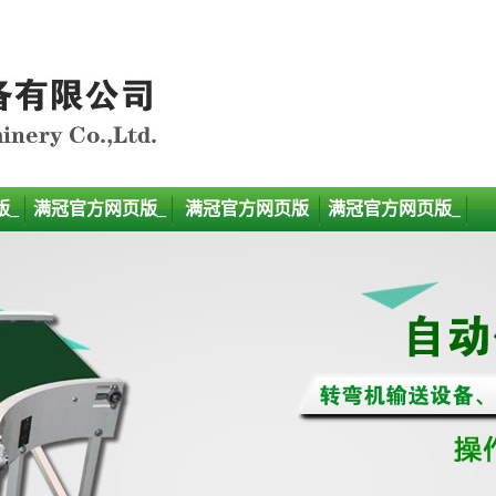
版_
满冠官方网页版_
满冠官方网页版
满冠官方网页版_
中心
满冠（中国） 介绍
满冠（中国）展示