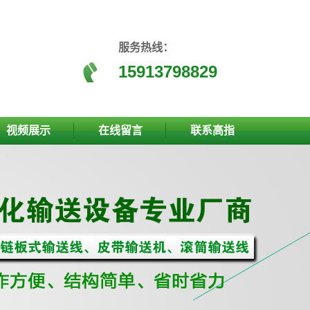
服务热线：
15913798829
视频展示
在线留言
联系高指