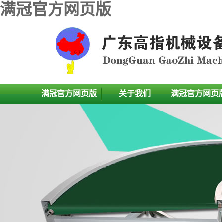
满冠官方网页版
满冠官方网页版
关于我们
满冠官方网页
满冠（中国） 