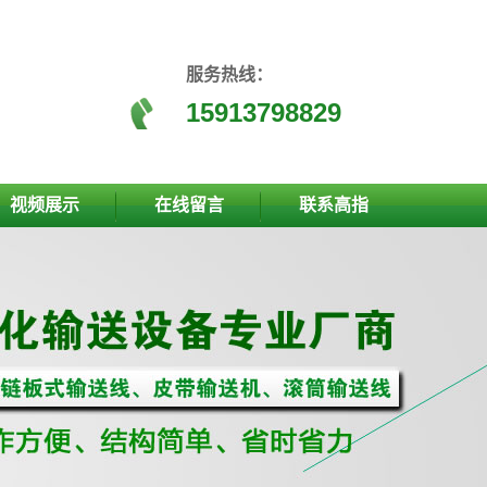
服务热线：
15913798829
视频展示
在线留言
联系高指