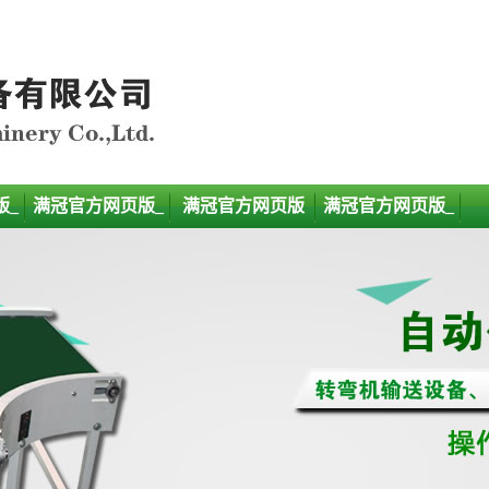
版_
满冠官方网页版_
满冠官方网页版
满冠官方网页版_
中心
满冠（中国） 介绍
满冠（中国）展示