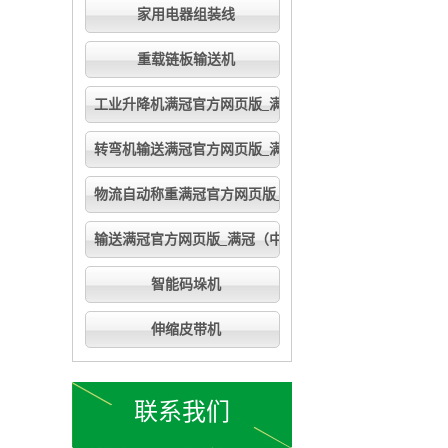
家用电器组装线
重载链板输送机
工业升降机满冠官方网页版_满冠（中国）
转弯机输送满冠官方网页版_满冠（中国）系列
物流自动称重满冠官方网页版_满冠（中国）
输送满冠官方网页版_满冠（中国）配件
智能码垛机
伸缩皮带机
联系我们