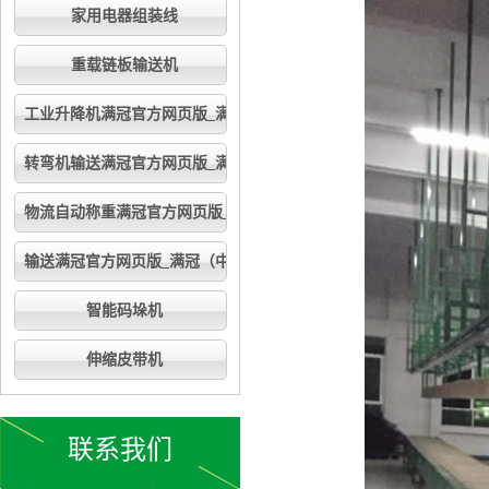
家用电器组装线
重载链板输送机
工业升降机满冠官方网页版_满冠（中国）
转弯机输送满冠官方网页版_满冠（中国）系列
物流自动称重满冠官方网页版_满冠（中国）
输送满冠官方网页版_满冠（中国）配件
智能码垛机
伸缩皮带机
联系我们