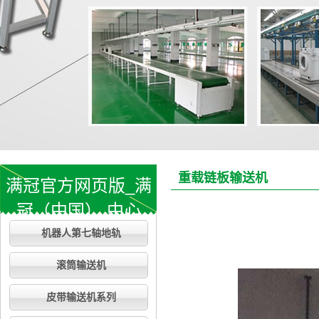
重载链板输送机
满冠官方网页版_满
冠（中国） 中心
PRODUCT CENTER
机器人第七轴地轨
滚筒输送机
皮带输送机系列