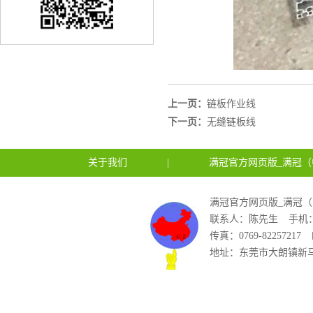
上一页：
链板作业线
下一页：
无缝链板线
关于我们
|
满冠官方网页版_满冠（
满冠官方网页版_满冠（
联系人：陈先生
手机：1
传真：0769-82257217
地址：东莞市大朗镇新马