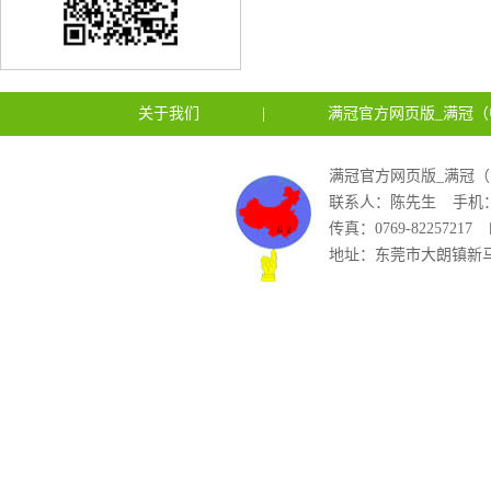
关于我们
|
满冠官方网页版_满冠（
满冠官方网页版_满冠（
联系人：陈先生
手机：1
传真：0769-82257217
地址：东莞市大朗镇新马